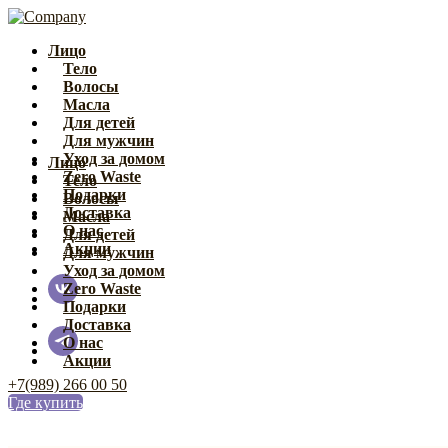
Лицо
Тело
Волосы
Масла
Для детей
Для мужчин
Уход за домом
Лицо
Zero Waste
Тело
Подарки
Волосы
Доставка
Масла
О нас
Для детей
Акции
Для мужчин
Уход за домом
Zero Waste
Подарки
Доставка
О нас
Акции
+7(989) 266 00 50
Где купить