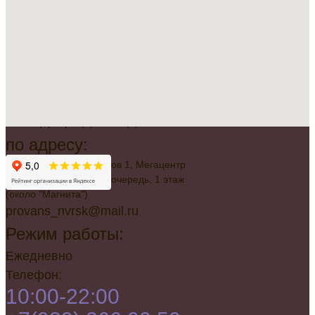
Всегда рады видеть вас
по адресу:
г. Новороссийск, Советов 1, Мегацентр
"Красная Площадь", 2 очередь, 1 этаж
(около "Магнита")
provans_nvrsk@mail.ru
Режим работы:
Ежедневно
Телефон:
10:00-22:00