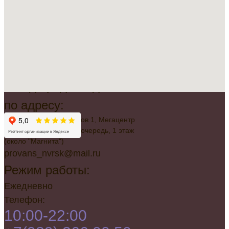
Всегда рады видеть вас
по адресу:
г. Новороссийск, Советов 1, Мегацентр
"Красная Площадь", 2 очередь, 1 этаж
(около "Магнита")
provans_nvrsk@mail.ru
Режим работы:
Ежедневно
Телефон:
10:00-22:00