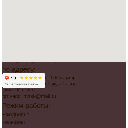
Всегда рады видеть вас
по адресу:
г. Новороссийск, Советов 1, Мегацентр
"Красная Площадь", 2 очередь, 1 этаж
(около "Магнита")
provans_nvrsk@mail.ru
Режим работы:
Ежедневно
Телефон: