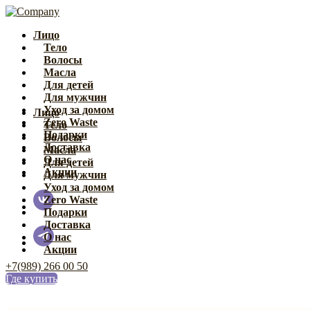
Лицо
Тело
Волосы
Масла
Для детей
Для мужчин
Уход за домом
Лицо
Zero Waste
Тело
Подарки
Волосы
Доставка
Масла
О нас
Для детей
Акции
Для мужчин
Уход за домом
Zero Waste
Подарки
Доставка
О нас
Акции
+7(989) 266 00 50
Где купить