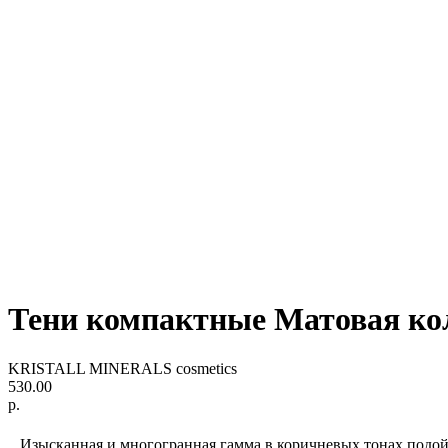
Тени компактные Матовая 
KRISTALL MINERALS cosmetics
530.00
р.
Изысканная и многогранная гамма в коричневых тонах подой