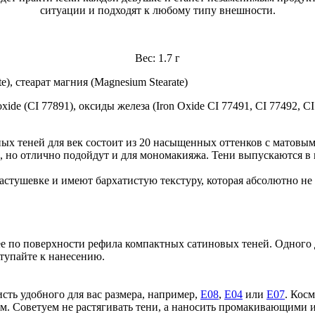
ситуации и подходят к любому типу внешности.
Вес: 1.7 г
te), стеарат магния (Magnesium Stearate)
xide (CI 77891), оксиды железа (Iron Oxide CI 77491, CI 77492, CI
 теней для век состоит из 20 насыщенных оттенков с матовым
, но отлично подойдут и для мономакияжа. Тени выпускаются в
тушевке и имеют бархатистую текстуру, которая абсолютно не чу
ее по поверхности рефила компактных сатиновых теней. Одного 
тупайте к нанесению.
сть удобного для вас размера, например,
Е08
,
Е04
или
Е07
. Кос
сом. Советуем не растягивать тени, а наносить промакивающим