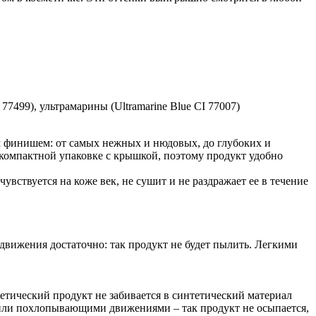
 77499), ультрамарины (Ultramarine Blue CI 77007)
 финишем: от самых нежных и нюдовых, до глубоких и
 компактной упаковке с крышкой, поэтому продукт удобно
вствуется на коже век, не сушит и не раздражает ее в течение
движения достаточно: так продукт не будет пылить. Легкими
метический продукт не забивается в синтетический материал
и или похлопывающими движениями – так продукт не осыпается,