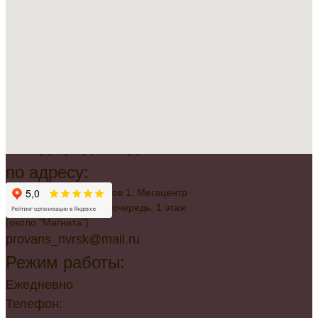
Всегда рады видеть вас
по адресу:
г. Новороссийск, Советов 1, Мегацентр
"Красная Площадь", 2 очередь, 1 этаж
(около "Магнита")
provans_nvrsk@mail.ru
Режим работы:
Ежедневно
Телефон: