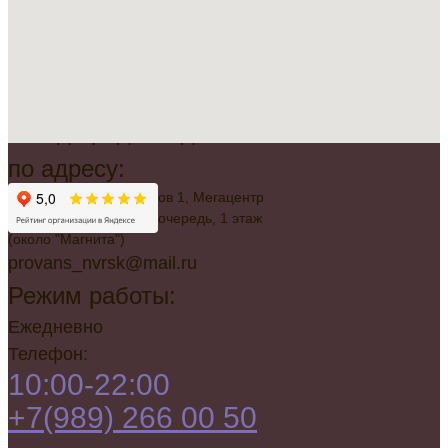
Всегда рады видеть вас
по адресу:
г. Новороссийск, Советов 1, Мегацентр
"Красная Площадь", 2 очередь, 1 этаж
(около "Магнита")
provans_nvrsk@mail.ru
Режим работы:
Ежедневно
Телефон:
10:00-22:00
+7(989) 266 00 50