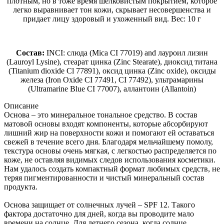
плотным, но в тоже время шелковистым покрытием, которое
легко выравнивает тон кожи, скрывает несовершенства и
придает лицу здоровый и ухоженный вид. Вес: 10 г
Состав:
INCI: слюда (Mica CI 77019) and лауроил лизин
(Lauroyl Lysine), стеарат цинка (Zinc Stearate), диоксид титана
(Titanium dioxide Cl 77891), оксид цинка (Zinc oxide), оксиды
железа (Iron Oxide CI 77491, CI 77492), ультрамарины
(Ultramarine Blue CI 77007), аллантоин (Allantoin)
Описание
Основа – это минеральное тональное средство. В состав
матовой основы входят компоненты, которые абсорбируют
лишний жир на поверхности кожи и помогают ей оставаться
свежей в течение всего дня. Благодаря мельчайшему помолу,
текстура основы очень мягкая, с легкостью распределяется по
коже, не оставляя видимых следов использования косметики.
Нам удалось создать компактный формат любимых средств, не
теряя пигментированности и чистый минеральный состав
продукта.
Основа защищает от солнечных лучей – SPF 12. Такого
фактора достаточно для дней, когда вы проводите мало
времени на солнце. Для летнего сезона, когда солнце