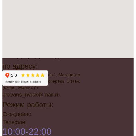
Всегда рады видеть вас
по адресу:
г. Новороссийск, Советов 1, Мегацентр
"Красная Площадь", 2 очередь, 1 этаж
(около "Магнита")
provans_nvrsk@mail.ru
Режим работы:
Ежедневно
Телефон:
10:00-22:00