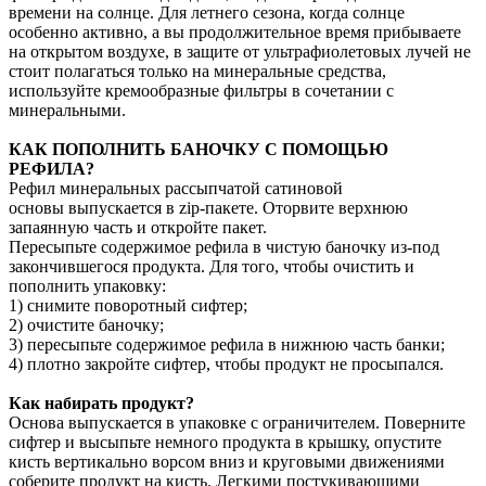
времени на солнце. Для летнего сезона, когда солнце
особенно активно, а вы продолжительное время прибываете
на открытом воздухе, в защите от ультрафиолетовых лучей не
стоит полагаться только на минеральные средства,
используйте кремообразные фильтры в сочетании с
минеральными.
КАК ПОПОЛНИТЬ БАНОЧКУ С ПОМОЩЬЮ
РЕФИЛА?
Рефил минеральных рассыпчатой сатиновой
основы выпускается в zip-пакете. Оторвите верхнюю
запаянную часть и откройте пакет.
Пересыпьте содержимое рефила в чистую баночку из-под
закончившегося продукта. Для того, чтобы очистить и
пополнить упаковку:
1) снимите поворотный сифтер;
2) очистите баночку;
3) пересыпьте содержимое рефила в нижнюю часть банки;
4) плотно закройте сифтер, чтобы продукт не просыпался.
Как набирать продукт?
Основа выпускается в упаковке с ограничителем. Поверните
сифтер и высыпьте немного продукта в крышку, опустите
кисть вертикально ворсом вниз и круговыми движениями
соберите продукт на кисть. Легкими постукивающими