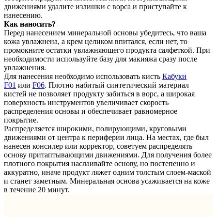
движениями удалите излишки с ворса и приступайте к
нанесению.
Как наносить?
Перед нанесением минеральной основы убедитесь, что ваша
кожа увлажнена, а крем целиком впитался, если нет, то
промокните остатки увлажняющего продукта салфеткой. При
необходимости используйте базу для макияжа сразу после
увлажнения.
Для нанесения необходимо использовать кисть
Кабуки
F01
или
F06
. Плотно набитый синтетический материал
кистей не позволяет продукту забиться в ворс, а широкая
поверхность инструментов увеличивает скорость
распределения основы и обеспечивает равномерное
покрытие.
Распределяется широкими, полирующими, круговыми
движениями от центра к периферии лица. На местах, где был
нанесен консилер или корректор, советуем распределять
основу притаптывающими движениями. Для получения более
плотного покрытия наслаивайте основу, но постепенно и
аккуратно, иначе продукт ляжет одним толстым слоем-маской
и станет заметным. Минеральная основа усаживается на коже
в течение 20 минут.