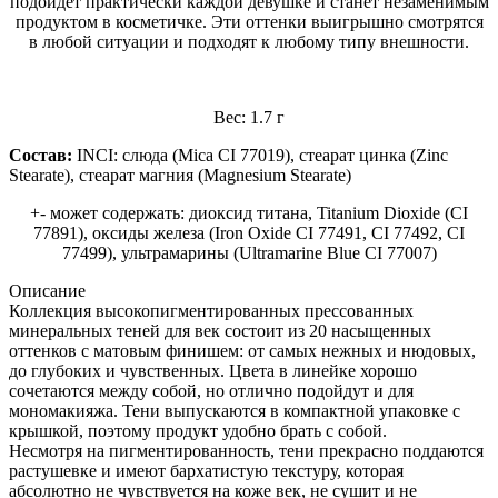
подойдет практически каждой девушке и станет незаменимым
продуктом в косметичке. Эти оттенки выигрышно смотрятся
в любой ситуации и подходят к любому типу внешности.
Вес: 1.7 г
Состав:
INCI: слюда (Mica CI 77019), стеарат цинка (Zinc
Stearate), стеарат магния (Magnesium Stearate)
+- может содержать: диоксид титана, Titanium Dioxide (CI
77891), оксиды железа (Iron Oxide CI 77491, CI 77492, CI
77499), ультрамарины (Ultramarine Blue CI 77007)
Описание
Коллекция высокопигментированных прессованных
минеральных теней для век состоит из 20 насыщенных
оттенков с матовым финишем: от самых нежных и нюдовых,
до глубоких и чувственных. Цвета в линейке хорошо
сочетаются между собой, но отлично подойдут и для
мономакияжа. Тени выпускаются в компактной упаковке с
крышкой, поэтому продукт удобно брать с собой.
Несмотря на пигментированность, тени прекрасно поддаются
растушевке и имеют бархатистую текстуру, которая
абсолютно не чувствуется на коже век, не сушит и не