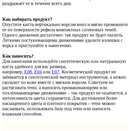
раздражает ее в течение всего дня.
Как набирать продукт?
Опустите кисть вертикально ворсом вниз и мягко промокните
ее по поверхности рефила компактных сатиновых теней.
Одного движения достаточно: так продукт не будет пылить.
Легкими постукивающими движениями удалите излишки с
ворса и приступайте к нанесению.
Как наносить?
Для нанесения используйте синтетическую или натуральную
кисть удобного для вас размера,
например,
Е08
,
Е04
или
Е07
. Косметический продукт не
забивается в синтетический материал инструментов, а нежно
скользит по коже вместе с мягким ворсом. Советуем не
растягивать тени, а наносить промакивающими или
похлопывающими движениями – так продукт не осыпается, а
интенсивность цвета сохраняется. Для достижения более
насыщенного цвета и плотного покрытия – тени можно
наслаивать, использовать базу под тени или наносить
влажным способом.