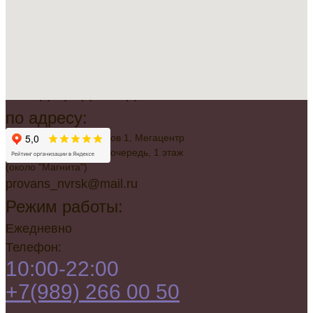
Всегда рады видеть вас
по адресу:
г. Новороссийск, Советов 1, Мегацентр
"Красная Площадь", 2 очередь, 1 этаж
(около "Магнита")
provans_nvrsk@mail.ru
Режим работы:
Ежедневно
Телефон:
10:00-22:00
+7(989) 266 00 50