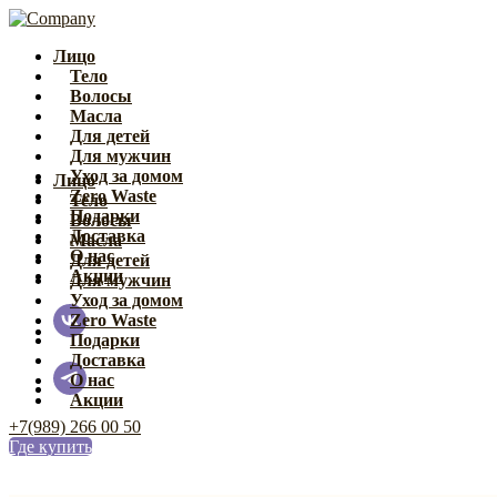
Лицо
Тело
Волосы
Масла
Для детей
Для мужчин
Уход за домом
Лицо
Zero Waste
Тело
Подарки
Волосы
Доставка
Масла
О нас
Для детей
Акции
Для мужчин
Уход за домом
Zero Waste
Подарки
Доставка
О нас
Акции
+7(989) 266 00 50
Где купить