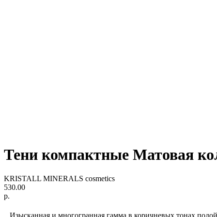
Тени компактные Матовая 
KRISTALL MINERALS cosmetics
530.00
р.
Изысканная и многогранная гамма в коричневых тонах подой