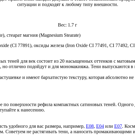
ситуации и подходят к любому типу внешности.
Вес: 1.7 г
te), стеарат магния (Magnesium Stearate)
xide (CI 77891), оксиды железа (Iron Oxide CI 77491, CI 77492, CI
 теней для век состоит из 20 насыщенных оттенков с матовым
, но отлично подойдут и для мономакияжа. Тени выпускаются в
тушевке и имеют бархатистую текстуру, которая абсолютно не чу
ее по поверхности рефила компактных сатиновых теней. Одного 
тупайте к нанесению.
сть удобного для вас размера, например,
Е08
,
Е04
или
Е07
. Кос
сом. Советуем не растягивать тени, а наносить промакивающим