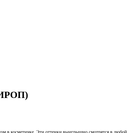
СИРОП)
том в косметичке. Эти оттенки выигрышно смотрятся в любой