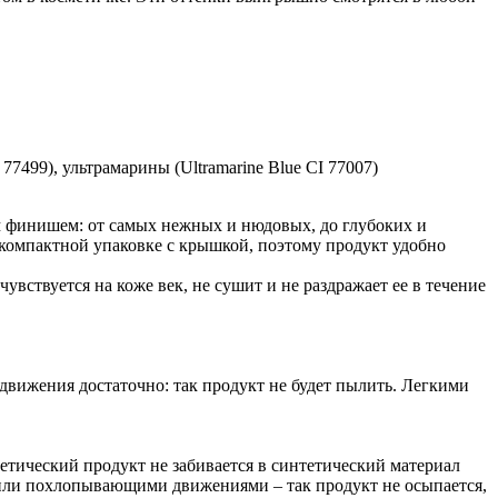
 77499), ультрамарины (Ultramarine Blue CI 77007)
 финишем: от самых нежных и нюдовых, до глубоких и
 компактной упаковке с крышкой, поэтому продукт удобно
вствуется на коже век, не сушит и не раздражает ее в течение
движения достаточно: так продукт не будет пылить. Легкими
метический продукт не забивается в синтетический материал
и или похлопывающими движениями – так продукт не осыпается,