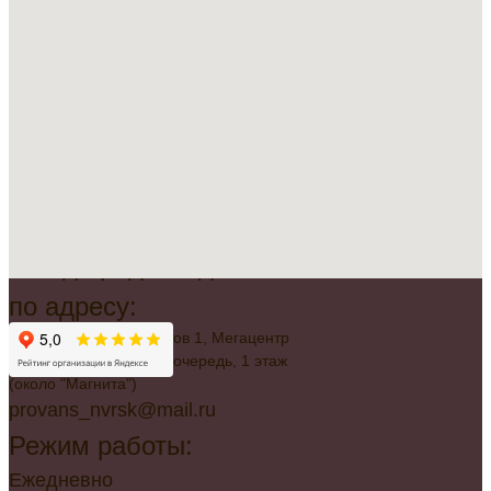
Всегда рады видеть вас
по адресу:
г. Новороссийск, Советов 1, Мегацентр
"Красная Площадь", 2 очередь, 1 этаж
(около "Магнита")
provans_nvrsk@mail.ru
Режим работы:
Ежедневно