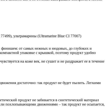
 77499), ультрамарины (Ultramarine Blue CI 77007)
 финишем: от самых нежных и нюдовых, до глубоких и
 компактной упаковке с крышкой, поэтому продукт удобно
вствуется на коже век, не сушит и не раздражает ее в течение
движения достаточно: так продукт не будет пылить. Легкими
метический продукт не забивается в синтетический материал
и или похлопывающими движениями – так продукт не осыпается,