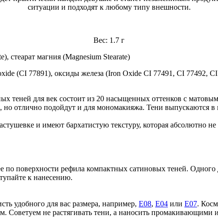
ситуации и подходят к любому типу внешности.
Вес: 1.7 г
te), стеарат магния (Magnesium Stearate)
xide (CI 77891), оксиды железа (Iron Oxide CI 77491, CI 77492, CI
 теней для век состоит из 20 насыщенных оттенков с матовым
, но отлично подойдут и для мономакияжа. Тени выпускаются в
тушевке и имеют бархатистую текстуру, которая абсолютно не чу
ее по поверхности рефила компактных сатиновых теней. Одного 
тупайте к нанесению.
сть удобного для вас размера, например,
Е08
,
Е04
или
Е07
. Кос
сом. Советуем не растягивать тени, а наносить промакивающим