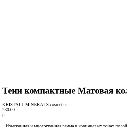
Тени компактные Матовая 
KRISTALL MINERALS cosmetics
530.00
р.
Изысканная и многогранная гамма в коричневых тонах подой