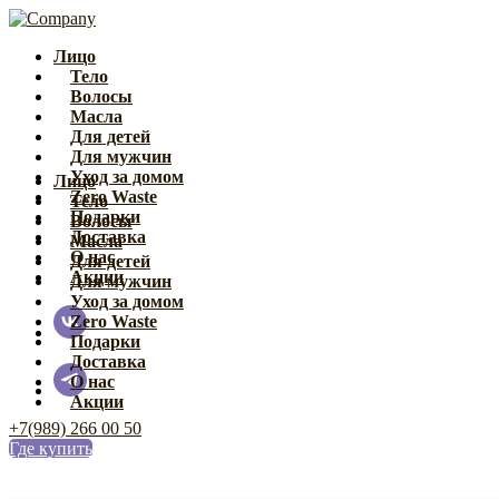
Лицо
Тело
Волосы
Масла
Для детей
Для мужчин
Уход за домом
Лицо
Zero Waste
Тело
Подарки
Волосы
Доставка
Масла
О нас
Для детей
Акции
Для мужчин
Уход за домом
Zero Waste
Подарки
Доставка
О нас
Акции
+7(989) 266 00 50
Где купить