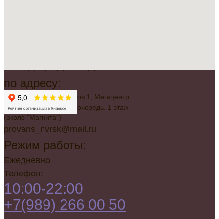
Всегда рады видеть вас
по адресу:
г. Новороссийск, Советов 1, Мегацентр
"Красная Площадь", 2 очередь, 1 этаж
(около "Магнита")
provans_nvrsk@mail.ru
Режим работы:
Ежедневно
Телефон:
10:00-22:00
+7(989) 266 00 50