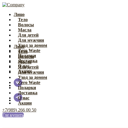
Лицо
Тело
Волосы
Масла
Для детей
Для мужчин
Уход за домом
Лицо
Zero Waste
Тело
Подарки
Волосы
Доставка
Масла
О нас
Для детей
Акции
Для мужчин
Уход за домом
Zero Waste
Подарки
Доставка
О нас
Акции
+7(989) 266 00 50
Где купить