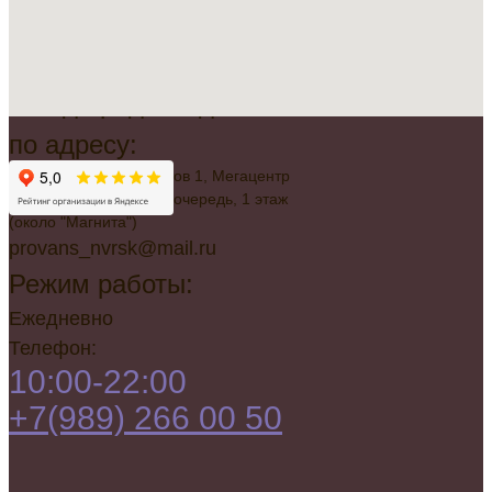
Всегда рады видеть вас
по адресу:
г. Новороссийск, Советов 1, Мегацентр
"Красная Площадь", 2 очередь, 1 этаж
(около "Магнита")
provans_nvrsk@mail.ru
Режим работы:
Ежедневно
Телефон:
10:00-22:00
+7(989) 266 00 50