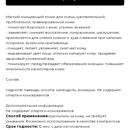
Мягкий очищающий тоник для очень чувствительной,
проблемной, травмированной кожи
- помогает бороться с акне, угрями, экземой
- заживляет, снимает воспаление, покраснение, шелушение,
применяется для снятия кожного зуда и жжения при наличии
псориаза, экзем или крапивницы
-очищает, питает, увлажняет, смягчает кожу
- выравнивает цвет лица, отлично матирует кожу, придавая
здоровый ухоженный вид
- тонизирует, предупреждает образование морщин, повышает
эластичность капилляров кожи
Состав:
гидролат лаванды, иссопа, календулы, ромашки. Не содержит
спирта и консервантов.
Дополнительная информация:
Не содержит спирта и консервантов.
Способ применения:
распылить на кожу, не требует
смывания. Возможно использование в качестве компрессов.
Срок годности:
12 мес. с даты изготовления.