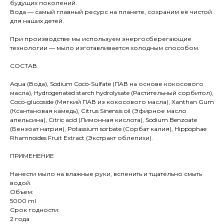
будущих поколений.
Вода — самый главный ресурс на планете, сохраним её чистой
для наших детей.
При производстве мы используем энергосберегающие
технологии — мыло изготавливается холодным способом.
СОСТАВ
Aqua (Вода), Sodium Coco-Sulfate (ПАВ на основе кокосового
масла), Hydrogenated starch hydrolysate (Растительный сорбитол),
Coco-glucoside (Мягкий ПАВ из кокосового масла), Xanthan Gum
(Ксантановая камедь), Citrus Sinensis oil (Эфирное масло
апельсина), Citric acid (Лимонная кислота), Sodium Benzoate
(Бензоат натрия), Potassium sorbate (Сорбат калия), Hippophae
Rhamnoides Fruit Extract (Экстракт облепихи).
ПРИМЕНЕНИЕ
Нанести мыло на влажные руки, вспенить и тщательно смыть
водой.
Объем:
5000 ml
Срок годности:
2 года