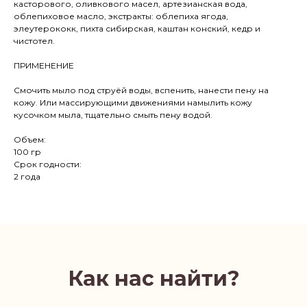
касторового, оливкового масел, артезианская вода,
облепиховое масло, экстракты: облепиха ягода,
элеутерококк, пихта сибирская, каштан конский, кедр и
чистотел.
ПРИМЕНЕНИЕ
Смочить мыло под струёй воды, вспенить, нанести пену на
кожу. Или массирующими движениями намылить кожу
кусочком мыла, тщательно смыть пену водой.
Объем:
100 гр
Срок годности:
2 года
Как нас найти?