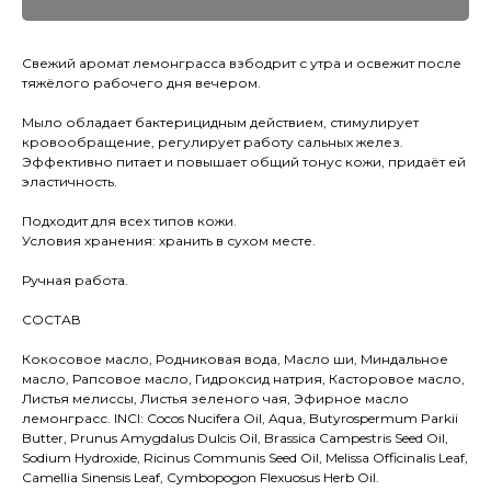
Свежий аромат лемонграсса взбодрит с утра и освежит после
тяжёлого рабочего дня вечером.
Мыло обладает бактерицидным действием, стимулирует
кровообращение, регулирует работу сальных желез.
Эффективно питает и повышает общий тонус кожи, придаёт ей
эластичность.
Подходит для всех типов кожи.
Условия хранения: хранить в сухом месте.
Ручная работа.
СОСТАВ
Кокосовое масло, Родниковая вода, Масло ши, Миндальное
масло, Рапсовое масло, Гидроксид натрия, Касторовое масло,
Листья мелиссы, Листья зеленого чая, Эфирное масло
лемонграсс. INCI: Cocos Nucifera Oil, Aqua, Butyrospermum Parkii
Butter, Prunus Amygdalus Dulcis Oil, Brassica Campestris Seed Oil,
Sodium Hydroxide, Ricinus Communis Seed Oil, Melissa Officinalis Leaf,
Camellia Sinensis Leaf, Cymbopogon Flexuosus Herb Oil.