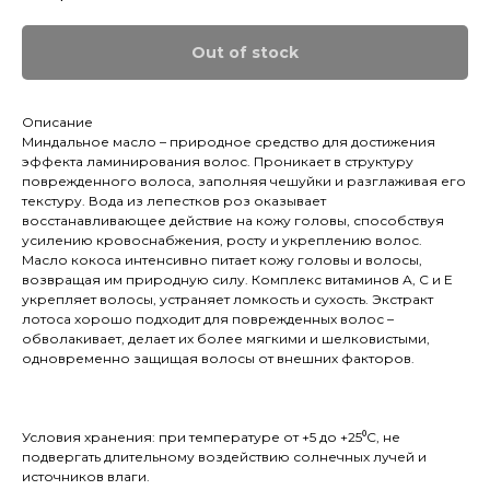
Out of stock
Описание
Миндальное масло – природное средство для достижения
эффекта ламинирования волос. Проникает в структуру
поврежденного волоса, заполняя чешуйки и разглаживая его
текстуру. Вода из лепестков роз оказывает
восстанавливающее действие на кожу головы, способствуя
усилению кровоснабжения, росту и укреплению волос.
Масло кокоса интенсивно питает кожу головы и волосы,
возвращая им природную силу. Комплекс витаминов А, С и Е
укрепляет волосы, устраняет ломкость и сухость. Экстракт
лотоса хорошо подходит для поврежденных волос –
обволакивает, делает их более мягкими и шелковистыми,
одновременно защищая волосы от внешних факторов.
Условия хранения: при температуре от +5 до +25⁰С, не
подвергать длительному воздействию солнечных лучей и
источников влаги.