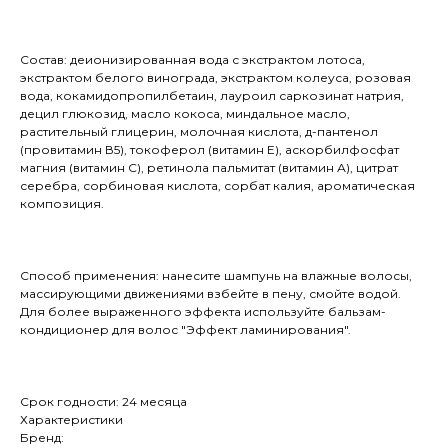
Состав: деионизированная вода с экстрактом лотоса,
экстрактом белого винограда, экстрактом колеуса, розовая
вода, кокамидопропилбетаин, лауроил саркозинат натрия,
децил глюкозид, масло кокоса, миндальное масло,
растительный глицерин, молочная кислота, д-пантенол
(провитамин В5), токоферол (витамин Е), аскорбилфосфат
магния (витамин С), ретинола пальмитат (витамин А), цитрат
серебра, сорбиновая кислота, сорбат калия, ароматическая
композиция.
Способ применения: нанесите шампунь на влажные волосы,
массирующими движениями взбейте в пену, смойте водой.
Для более выраженного эффекта используйте бальзам-
кондиционер для волос "Эффект ламинирования".
Срок годности: 24 месяца
Характеристики
Бренд: