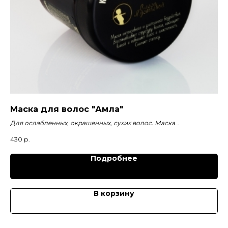
TH
Маска для волос "Амла"
(Ф
око
Для ослабленных, окрашенных, сухих волос. Маска
интенсивного и длительного воздействия. Восстанавливает
430
р.
814
а.
структуру волоса, увлажняет, придает блеск и эластичность.
Снимает статику. Облегчает расчесывание.
Подробнее
В корзину