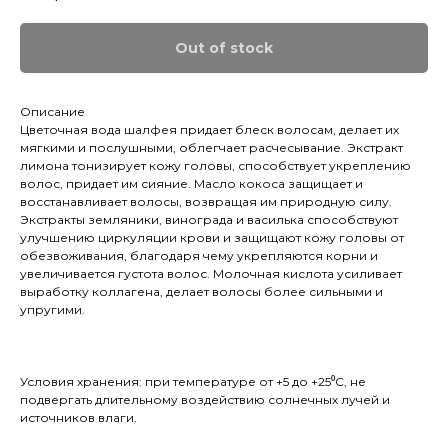
Out of stock
Описание
Цветочная вода шалфея придает блеск волосам, делает их
мягкими и послушными, облегчает расчесывание. Экстракт
лимона тонизирует кожу головы, способствует укреплению
волос, придает им сияние. Масло кокоса защищает и
восстанавливает волосы, возвращая им природную силу.
Экстракты земляники, винограда и василька способствуют
улучшению циркуляции крови и защищают кожу головы от
обезвоживания, благодаря чему укрепляются корни и
увеличивается густота волос. Молочная кислота усиливает
выработку коллагена, делает волосы более сильными и
упругими.
Условия хранения: при температуре от +5 до +25⁰С, не
подвергать длительному воздействию солнечных лучей и
источников влаги.