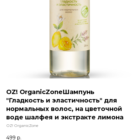
OZ! OrganicZoneШампунь
"Гладкость и эластичность" для
нормальных волос, на цветочной
воде шалфея и экстракте лимона
OZ! OrganicZone
499
р.