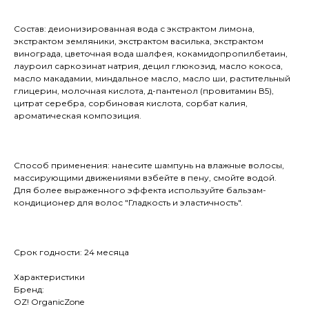
Состав: деионизированная вода с экстрактом лимона,
экстрактом земляники, экстрактом василька, экстрактом
винограда, цветочная вода шалфея, кокамидопропилбетаин,
лауроил саркозинат натрия, децил глюкозид, масло кокоса,
масло макадамии, миндальное масло, масло ши, растительный
глицерин, молочная кислота, д-пантенол (провитамин В5),
цитрат серебра, сорбиновая кислота, сорбат калия,
ароматическая композиция.
Способ применения: нанесите шампунь на влажные волосы,
массирующими движениями взбейте в пену, смойте водой.
Для более выраженного эффекта используйте бальзам-
кондиционер для волос "Гладкость и эластичность".
Срок годности: 24 месяца
Характеристики
Бренд:
OZ! OrganicZone