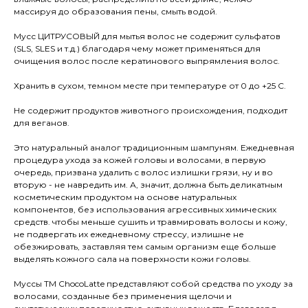
массируя до образования пены, смыть водой.
Мусс ЦИТРУСОВЫЙ для мытья волос не содержит сульфатов
(SLS, SLES и т.д.) благодаря чему может применяться для
очищения волос после кератинового выпрямления волос.
Хранить в сухом, темном месте при температуре от 0 до +25 С.
Не содержит продуктов животного происхождения, подходит
для веганов.
Это натуральный аналог традиционным шампуням. Ежедневная
процедура ухода за кожей головы и волосами, в первую
очередь, призвана удалить с волос излишки грязи, ну и во
вторую - не навредить им. А, значит, должна быть деликатным
косметическим продуктом на основе натуральных
компонентов, без использования агрессивных химических
средств. чтобы меньше сушить и травмировать волосы и кожу,
не подвергать их ежедневному стрессу, излишне не
обезжировать, заставляя тем самым организм еще больше
выделять кожного сала на поверхности кожи головы.
Муссы ТМ ChocoLatte представляют собой средства по уходу за
волосами, созданные без применения щелочи и