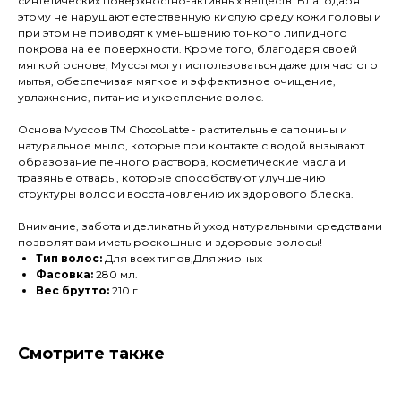
синтетических поверхностно-активных веществ. Благодаря
этому не нарушают естественную кислую среду кожи головы и
при этом не приводят к уменьшению тонкого липидного
покрова на ее поверхности. Кроме того, благодаря своей
мягкой основе, Муссы могут использоваться даже для частого
мытья, обеспечивая мягкое и эффективное очищение,
увлажнение, питание и укрепление волос.
Основа Муссов ТМ ChocoLatte - растительные сапонины и
натуральное мыло, которые при контакте с водой вызывают
образование пенного раствора, косметические масла и
травяные отвары, которые способствуют улучшению
структуры волос и восстановлению их здорового блеска.
Внимание, забота и деликатный уход натуральными средствами
позволят вам иметь роскошные и здоровые волосы!
Тип волос:
Для всех типов,Для жирных
Фасовка:
280 мл.
Вес брутто:
210 г.
Смотрите также