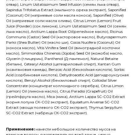
отвар), Linum Usitatissimum Seed Infusion (семян льна отвар),
Sapindus Trifoliatus Extract (мыльного ореха экстракт), Saponified
(Coconut) Oil (натриевые соли масла кокоса), Saponified (Olive)
Oil (натриевые соли масла оливы), Citrus Limon (Lemon) Fruit
Juice (Powder) (сок лимона), Linum Usitatissimum Seed Oil (семян
льна масло), Arctium Lappa Root Oil(репейное масло), Ricinus
Communis (Castor) Seed Oil (касторовое масло), Butyrospermum
Parkii (Shea Butter) Oil (масло ши), Cocos Nucifera (Coconut) Oil
(кокоса масло), Vitis Vinifera Seed Oil (виноградной косточки
масло), Simmondsia Chinensis (Jojoba) Seed Oil (жожоба) масло,
Glycerin (глицерин), Panthenol (Д-пантенол), Natural Betaine
(бетаин), Cetearyl Alcohol (цетеариловый спирт), Xantan Gum
(ксантановая камедь), Benzoic Acid (бензойная кислота), Sorbic
Acid (сорбиновая кислота), Dehydroacetic Acid (дегидроуксусная
кислота), Benzyl Alcohol (бензиловый спирт), Colloidal Silver
Concentrate (концентрат коллоидного серебра), Citrus Limon
(Lemon) Oil (лимона масло), Citrus Paradisi (Grapefruit) Oil
(грейпфрута масло), Mica (мика), Arctium Lappa SC-CO2 Extract
(корня лопуха СК-СО2 экстракт), Equisetum Arvense SC-CO2
Extract (хвоща полевого СК-СО2 экстракт), Thymus Serpyllum
SC-CO2 Extract (чабреца СК-СО2 экстракт).
Применение:
нанести небольшое количество мусса на
влажные волосы, распределить по всей длине, нежно