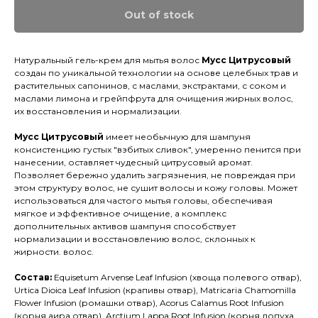
Out of stock
Натуральный гель-крем для мытья волос
Мусс Цитрусовый
создан по уникальной технологии на основе целебных трав и
растительных сапонинов, с маслами, экстрактами, с соком и
маслами лимона и грейпфрута для очищения жирных волос,
их восстановления и нормализации.
Мусс Цитрусовый
имеет необычную для шампуня
консистенцию густых "взбитых сливок", умеренно пенится при
нанесении, оставляет чудесный цитрусовый аромат.
Позволяет бережно удалить загрязнения, не повреждая при
этом структуру волос, не сушит волосы и кожу головы. Может
использоваться для частого мытья головы, обеспечивая
мягкое и эффективное очищение, а комплекс
дополнительных активов шампуня способствует
нормализации и восстановлению волос, склонных к
жирности. волос.
Состав:
Equisetum Arvense Leaf Infusion (хвоща полевого отвар),
Urtica Dioica Leaf Infusion (крапивы отвар), Matricaria Chamomilla
Flower Infusion (ромашки отвар), Acorus Calamus Root Infusion
(корня аира отвар), Arctium Lappa Root Infusion (корня лопуха