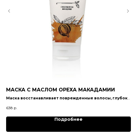
TH
МАСКА С МАСЛОМ ОРЕХА МАКАДАМИИ
(Ф
Маска восстанавливает поврежденные волосы, глубоко
питает и кондиционирует, добавляет прочность,
638
р.
814
укрепляет структуру и повышает эластичность волоса.
Подробнее