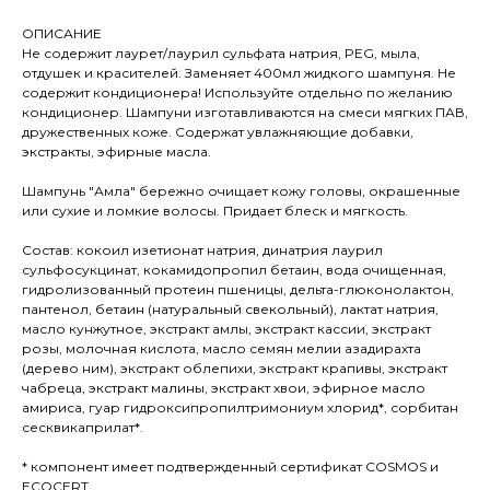
ОПИСАНИЕ
Не содержит лаурет/лаурил сульфата натрия, PEG, мыла,
отдушек и красителей. Заменяет 400мл жидкого шампуня. Не
содержит кондиционера! Используйте отдельно по желанию
кондиционер. Шампуни изготавливаются на смеси мягких ПАВ,
дружественных коже. Содержат увлажняющие добавки,
экстракты, эфирные масла.
Шампунь "Амла" бережно очищает кожу головы, окрашенные
или сухие и ломкие волосы. Придает блеск и мягкость.
Состав: кокоил изетионат натрия, динатрия лаурил
сульфосукцинат, кокамидопропил бетаин, вода очищенная,
гидролизованный протеин пшеницы, дельта-глюконолактон,
пантенол, бетаин (натуральный свекольный), лактат натрия,
масло кунжутное, экстракт амлы, экстракт кассии, экстракт
розы, молочная кислота, масло семян мелии азадирахта
(дерево ним), экстракт облепихи, экстракт крапивы, экстракт
чабреца, экстракт малины, экстракт хвои, эфирное масло
амириса, гуар гидроксипропилтримониум хлорид*, сорбитан
сесквикаприлат*.
* компонент имеет подтвержденный сертификат COSMOS и
ECOCERT