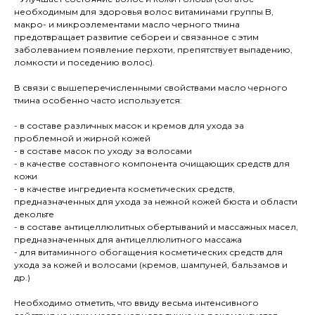
необходимым для здоровья волос витаминами группы B,
макро- и микроэлементами масло черного тмина
предотвращает развитие себореи и связанное с этим
заболеванием появление перхоти, препятствует выпадению,
ломкости и поседению волос).
В связи с вышеперечисленными свойствами масло черного
тмина особенно часто используется:
- в составе различных масок и кремов для ухода за
проблемной и жирной кожей
- в составе масок по уходу за волосами
- в качестве составного компонента очищающих средств для
кожи
- в качестве ингредиента косметических средств,
предназначенных для ухода за нежной кожей бюста и области
декольте
- в составе антицеллюлитных обертываний и массажных масел,
предназначенных для антицеллюлитного массажа
- для витаминного обогащения косметических средств для
ухода за кожей и волосами (кремов, шампуней, бальзамов и
др.)
Необходимо отметить, что ввиду весьма интенсивного