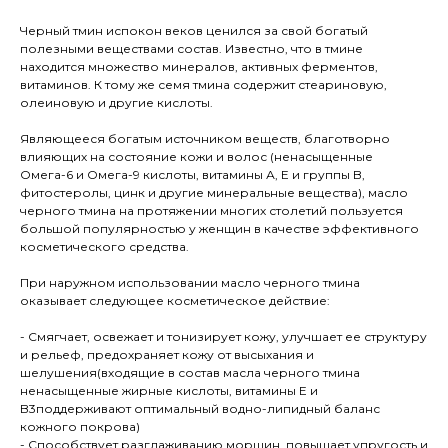
Черный тмин испокон веков ценился за свой богатый
полезными веществами состав. Известно, что в тмине
находится множество минералов, активных ферментов,
витаминов. К тому же семя тмина содержит стеариновую,
олеиновую и другие кислоты.
Являющееся богатым источником веществ, благотворно
влияющих на состояние кожи и волос (ненасыщенные
Омега-6 и Омега-9 кислоты, витамины А, Е и группы B,
фитостеролы, цинк и другие минеральные вещества), масло
черного тмина на протяжении многих столетий пользуется
большой популярностью у женщин в качестве эффективного
косметического средства.
При наружном использовании масло черного тмина
оказывает следующее косметическое действие:
- Cмягчает, освежает и тонизирует кожу, улучшает ее структуру
и рельеф, предохраняет кожу от высыхания и
шелушения(входящие в состав масла черного тмина
ненасыщенные жирные кислоты, витамины Е и
B3поддерживают оптимальный водно-липидный баланс
кожного покрова)
- Способствует разглаживанию морщин, повышает упругость и