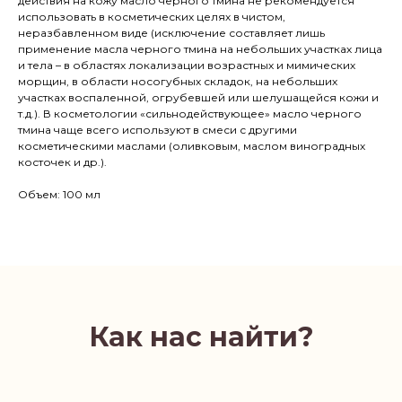
действия на кожу масло черного тмина не рекомендуется
использовать в косметических целях в чистом,
неразбавленном виде (исключение составляет лишь
применение масла черного тмина на небольших участках лица
и тела – в областях локализации возрастных и мимических
морщин, в области носогубных складок, на небольших
участках воспаленной, огрубевшей или шелушащейся кожи и
т.д.). В косметологии «сильнодействующее» масло черного
тмина чаще всего используют в смеси с другими
косметическими маслами (оливковым, маслом виноградных
косточек и др.).
Объем: 100 мл
Как нас найти?