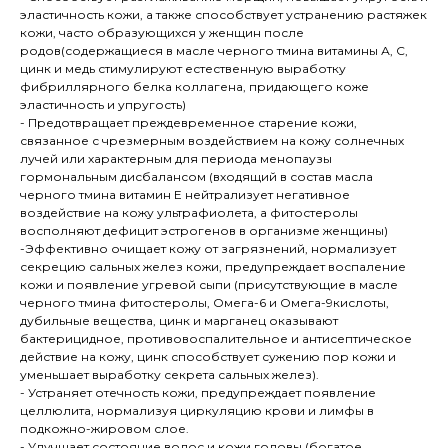
эластичность кожи, а также способствует устранению растяжек
кожи, часто образующихся у женщин после
родов(содержащиеся в масле черного тмина витамины А, С,
цинк и медь стимулируют естественную выработку
фибриллярного белка коллагена, придающего коже
эластичность и упругость)
- Предотвращает преждевременное старение кожи,
связанное с чрезмерным воздействием на кожу солнечных
лучей или характерным для периода менопаузы
гормональным дисбалансом (входящий в состав масла
черного тмина витамин Е нейтрализует негативное
воздействие на кожу ультрафиолета, а фитостеролы
восполняют дефицит эстрогенов в организме женщины)
-Эффективно очищает кожу от загрязнений, нормализует
секрецию сальных желез кожи, предупреждает воспаление
кожи и появление угревой сыпи (присутствующие в масле
черного тмина фитостеролы, Омега-6 и Омега-9кислоты,
дубильные вещества, цинк и марганец оказывают
бактерицидное, противовоспалительное и антисептическое
действие на кожу, цинк способствует сужению пор кожи и
уменьшает выработку секрета сальных желез).
- Устраняет отечность кожи, предупреждает появление
целлюлита, нормализуя циркуляцию крови и лимфы в
подкожно-жировом слое.
- Улучшает состояние волос и кожи головы (богатое