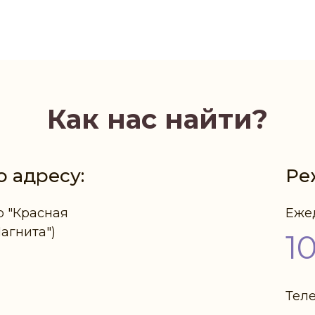
Как нас найти?
о адресу:
Ре
р "Красная
Еже
Магнита")
1
Тел