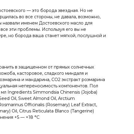
стоевского — это борода звездная. Но не
рщилась во все стороны, не давала, возможно,
ы назвали именем Достоевского масло для
все эти проблемы. Используя его вы не
уре, но борода ваша станет мягкой, послушной и
Хранить в защищенном от прямых солнечных
жожоба, касторовое, сладкого миндаля и
озмарина и мандарина, CO2 экстракт розмарина
уальная непереносимость компонентов. Пол
мл Ingredients Simmondsia Chinensis (Jojoba)
Seed Oil, Sweet Almond Oil, Arctium
osmarinus Officinalis (Rosemary) Leaf Extract,
ary) Oil, Citrus Reticulata Blanco (Tangerine)
анения +5 — +18 °С