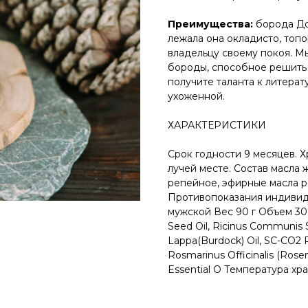
Преимущества:
борода До
лежала она окладисто, топо
владельцу своему покоя. М
бороды, способное решить 
получите таланта к литерат
ухоженной.
ХАРАКТЕРИСТИКИ
Срок годности 9 месяцев. 
лучей месте. Состав масла 
репейное, эфирные масла р
Противопоказания индивид
мужской Вес 90 г Объем 30 
Seed Oil, Ricinus Communis 
Lappa(Burdock) Oil, SC-CO2 R
Rosmarinus Officinalis (Rosem
Essential O Температура хр