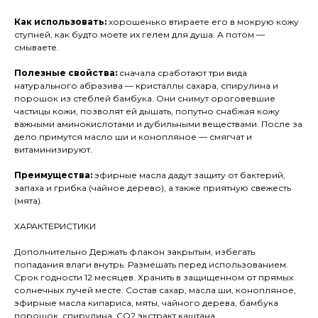
Как использовать:
хорошенько втираете его в мокрую кожу
ступней, как будто моете их гелем для душа. А потом —
смываете.
Полезные свойства:
сначала сработают три вида
натурального абразива — кристаллы сахара, спирулина и
порошок из стеблей бамбука. Они снимут ороговевшие
частицы кожи, позволят ей дышать, попутно снабжая кожу
важными аминокислотами и дубильными веществами. После за
дело примутся масло ши и конопляное — смягчат и
витаминизируют.
Преимущества:
эфирные масла дадут защиту от бактерий,
запаха и грибка (чайное дерево), а также приятную свежесть
(мята).
ХАРАКТЕРИСТИКИ
Дополнительно Держать флакон закрытым, избегать
попадания влаги внутрь. Размешать перед использованием.
Срок годности 12 месяцев. Хранить в защищенном от прямых
солнечных лучей месте. Состав сахар, масла ши, конопляное,
эфирные масла кипариса, мяты, чайного дерева, бамбука
порошок, спирулина, СО2 экстракт каштана