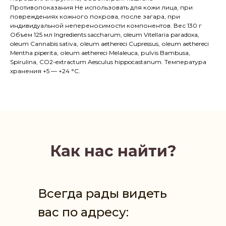
Противопоказания Не использовать для кожи лица, при
повреждениях кожного покрова, после загара, при
индивидуальной непереносимости компонентов. Вес 130 г
Объем 125 мл Ingredients saccharum, oleum Vitellaria paradoxa,
oleum Cannabis sativa, оleum aethereci Cupressus, оleum aethereci
Mentha piperita, оleum aethereci Melaleuca, рulvis Bambusa,
Spirulina, CO2-extractum Aesculus hippocastanum. Температура
хранения +5 — +24 °С.
Как нас найти?
Всегда рады видеть
вас по адресу: