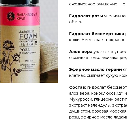
ежедневное очищение. Не с
Гидролат розы
увеличивае
обмен.
Гидролат бессмертника
р
кожи. Уменьшает покраснени
Алое вера
увлажняет, пре
оказывает омолаживающее,
Эфирное масло герани
сп
клетках, смягчает сухую кож
Состав:
гидролат бессмертн
алоэ вера, кококлюкозид*, н
Мукуросси, глицерин растит
экстракт календулы, экстр
душистой, розовая морская
розы, эфирное масло ладана