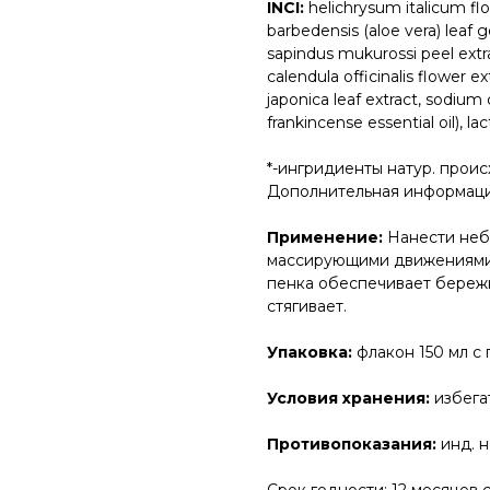
INCI:
helichrysum italicum flo
barbedensis (aloe vera) leaf 
sapindus mukurossi peel extract
calendula officinalis flower ex
japonica leaf extract, sodium
frankincense essential oil), lac
*-ингридиенты натур. прои
Дополнительная информаци
Применение:
Нанести неб
массирующими движениями,
пенка обеспечивает береж
стягивает.
Упаковка:
флакон 150 мл с
Условия хранения:
избега
Противопоказания:
инд. 