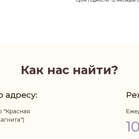
Срок годности: 12 месяцев 
Как нас найти?
о адресу:
Ре
р "Красная
Еже
Магнита")
1