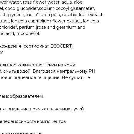
wer water, rose flower water, aqua, aloe
gel, coco glucoside*,sodium cocoyl glutamate*,
, glycerin, inulin*, urea pura, rosehip fruit extract,
tract, lonicera caprifolium flower extract, lonicera
 chloride*, parfum (rose and geranium and
tic acid, tocopherol.
схождения (сертификат ECOCERT)
я:
ольшое количество пенки на кожу
 смыть водой. Благодаря нейтральному PH
ное ежедневное очищение. Не сушит, не
 пенообразователем.
ть попадание прямых солнечных лучей.
непереносимость компонентов