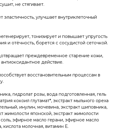
ушит, не стягивает.
т эластичность, улучшает внутриклеточный
егенерирует, тонизирует и повышает упругость
я и отёчность, борется с сосудистой сеточкой.
дотвращает преждевременное старение кожи,
 антиоксидантное действие.
особствует восстановительным процессам в
у.
ика, гидролат розы, вода подготовленная, гель
атрия кокоил глутамат*, экстракт мыльного ореха
ельный, инулин, мочевина, экстракт шиповника,
акт жимолости японской, экстракт жимолости
 соль, эфирное масло герани, эфирное масло
, кислота молочная, витамин Е.