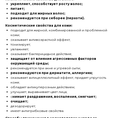
укрепляет, способствует росту волос;
питает;
подходит для жирных волос;
рекомендуется при себорее (перхоти).
Косметические свойства для кожи:
подходит для жирной, комбинированной и проблемной
кожи;
оказывает антивозрастной эффект;
тонизирует;
увлажняет;
оказывает бактерицидное действие;
защищает от влияния агрессивных факторов
окружающей среды;
рекомендуется при акне и угревой сыпи;
рекомендуются при дерматите, аллергиях;
оказывает антицеллюлитный эффект, придает упругость
коже;
обладает антикуперозным действием;
улучшает, выравнивает цвет лица;
с
нимает раздражения, воспаления, смягчает;
очищает;
дезодорирует;
имеет антигрибковые свойства.