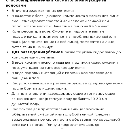
Способы применения в косметологии и уходе за
волосами
В чистом виде как тоник для кожи.
В качестве обогащающего компонента в масках для лица:
смешать гидролат с желтой или зеленой глиной или
порошковой маской. Нанести на лицо на 10-15 минут.
Компрессы при акне. Смочите в гидролате ватные
подушечки (для применения на проблемных зонах) или
ткань (для применения на всё лицо), поместите на лицо,
оставьте на 10-15 минут.
Для разведения убтанов
: развести убтан гидролатом до
консистенции сметаны.
В виде косметического льда для подтяжки кожи, сужения
пор, уменьшения гиперсекреции кожи.
В виде паровых ингаляций и горячих компрессов для
очищения пор.
Как успокаивающее и регенерирующее средство для кожи
после бритья или депиляции.
Для приготовления дезодорирующих и тонизирующих
ванночек для ног (в теплую воду добавить 20-30 мл
душистой воды).
Как основа для приготовления антицеллюлитных
обёртываний с чёрной или голубой глиной (следует
воздержаться при склонности к образованию сосудистой
сеточки на ногах!). Глину и гидролат смешать до