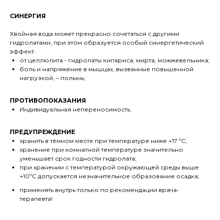
СИНЕРГИЯ
Хвойная вода может прекрасно сочетаться с другими
гидролатами, при этом образуется особый синергетический
эффект:
от целлюлита - гидролаты кипариса, мирта, можжевельника;
боль и напряжение в мышцах, вызванные повышенной
нагрузкой, – полынь;
ПРОТИВОПОКАЗАНИЯ
Индивидуальная непереносимость.
ПРЕДУПРЕЖДЕНИЕ
хранить в тёмном месте при температуре ниже +17 ºC;
хранение при комнатной температуре значительно
уменьшает срок годности гидролата;
при хранении с температурой окружающей среды выше
+10ºC допускается незначительное образование осадка;
применять внутрь только по рекомендации врача-
терапевта!