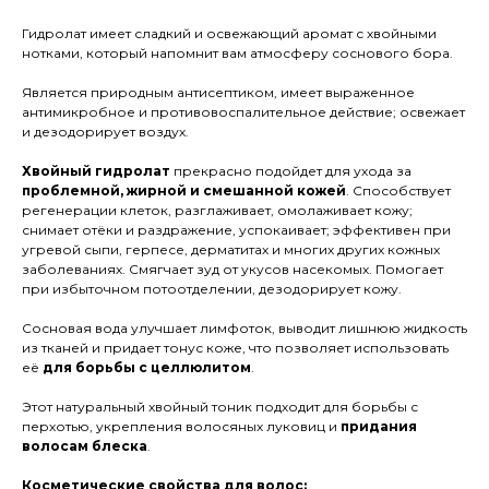
Гидролат имеет сладкий и освежающий аромат с хвойными
нотками, который напомнит вам атмосферу соснового бора.
Является природным антисептиком, имеет выраженное
антимикробное и противовоспалительное действие; освежает
и дезодорирует воздух.
Хвойный гидролат
прекрасно подойдет для ухода за
проблемной, жирной и смешанной кожей
. Способствует
регенерации клеток, разглаживает, омолаживает кожу;
снимает отёки и раздражение, успокаивает; эффективен при
угревой сыпи, герпесе, дерматитах и многих других кожных
заболеваниях. Смягчает зуд от укусов насекомых. Помогает
при избыточном потоотделении, дезодорирует кожу.
Сосновая вода улучшает лимфоток, выводит лишнюю жидкость
из тканей и придает тонус коже, что позволяет использовать
её
для борьбы с целлюлитом
.
Этот натуральный хвойный тоник подходит для борьбы с
перхотью, укрепления волосяных луковиц и
придания
волосам блеска
.
Косметические свойства для волос: