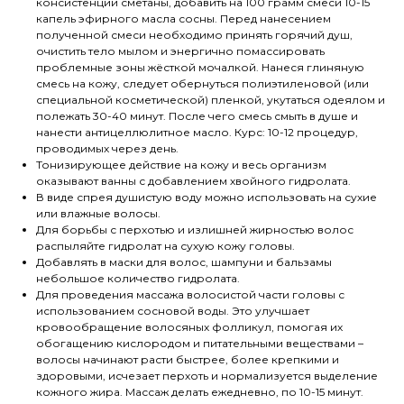
консистенции сметаны, добавить на 100 грамм смеси 10-15
капель эфирного масла сосны. Перед нанесением
полученной смеси необходимо принять горячий душ,
очистить тело мылом и энергично помассировать
проблемные зоны жёсткой мочалкой. Нанеся глиняную
смесь на кожу, следует обернуться полиэтиленовой (или
специальной косметической) пленкой, укутаться одеялом и
полежать 30-40 минут. После чего смесь смыть в душе и
нанести антицеллюлитное масло. Курс: 10-12 процедур,
проводимых через день.
Тонизирующее действие на кожу и весь организм
оказывают ванны с добавлением хвойного гидролата.
В виде спрея душистую воду можно использовать на сухие
или влажные волосы.
Для борьбы с перхотью и излишней жирностью волос
распыляйте гидролат на сухую кожу головы.
Добавлять в маски для волос, шампуни и бальзамы
небольшое количество гидролата.
Для проведения массажа волосистой части головы с
использованием сосновой воды. Это улучшает
кровообращение волосяных фолликул, помогая их
обогащению кислородом и питательными веществами –
волосы начинают расти быстрее, более крепкими и
здоровыми, исчезает перхоть и нормализуется выделение
кожного жира. Массаж делать ежедневно, по 10-15 минут.