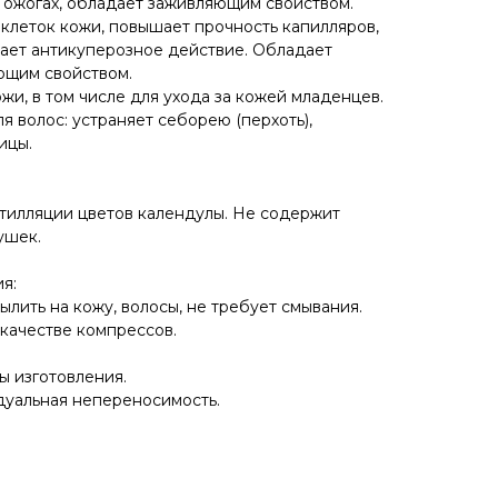
ожогах, обладает заживляющим свойством.
клеток кожи, повышает прочность капилляров,
вает антикуперозное действие. Обладает
щим свойством.
жи, в том числе для ухода за кожей младенцев.
 волос: устраняет себорею (перхоть),
ицы.
тилляции цветов календулы. Не содержит
ушек.
я:
ылить на кожу, волосы, не требует смывания.
качестве компрессов.
ты изготовления.
дуальная непереносимость.