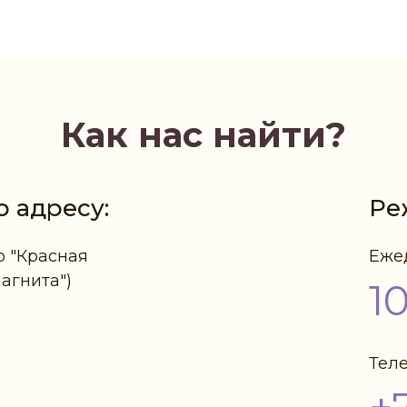
Как нас найти?
о адресу:
Ре
р "Красная
Еже
Магнита")
1
Тел