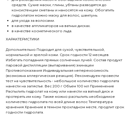
средств. Сухие маски, глины, убтаны разводятся до
консистенции сметаны и наносятся на кожу. Обогатить
гидролатом можно маску для волос, шампунь.
для ухода за волосами.
в качестве аппликаторов на ватных дисках.
в качестве косметического льда.
ХАРАКТЕРИСТИКИ
Дополнительно Подходит для сухой, чувствительной,
нормальной и зрелой кожи. Срок годности 12 месяцев.
Избегать попадания прямых солнечных лучей. Состав продукт
паровой дистилляции (выпаривания) эхинацеи
Противопоказания Индивидуальная непереносимость
(возможна аллергическая реакция). Рекомендуем провести
тест на чувствительность - небольшое количество гидролата
нанести на запястье. Вес 200 г Объем 100 мл Применение
Распылить гидролат на кожу или нанести на ватный диск и
протереть им кожу. Также можно распылить необходимое
количество гидролата по всей длине волос Температура
хранения Хранение в темном прохладном месте, продлит срок
годности гидролата.