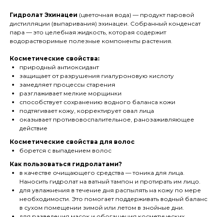
Гидролат Эхинацеи
(цветочная вода) — продукт паровой
дистилляции (выпаривания) эхинацеи. Собранный конденсат
пара — это целебная жидкость, которая содержит
водорастворимые полезные компоненты растения.
Косметические свойства:
природный антиоксидант
защищает от разрушения гиалуроновую кислоту
замедляет процессы старения
разглаживает мелкие морщинки
способствует сохранению водного баланса кожи
подтягивает кожу, корректирует овал лица
оказывает противовоспалительное, ранозаживляющее
действие
Косметические свойства для волос
борется с выпадением волос
Как пользоваться гидролатами?
в качестве очищающего средства — тоника для лица.
Наносить гидролат на ватный тампон и протирать им лицо.
для увлажнения в течение дня распылять на кожу по мере
необходимости. Это помогает поддерживать водный баланс
в сухом помещении зимой или летом в знойные дни.
для разведения масок и обогащения косметических