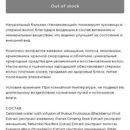
Out of stock
Натуральный бальзам «Увлажняющий» тонизирует луковицы и
стержни волос благодаря входящим в состав витаминам и
минеральным веществам, что видимо улучшает их состояние и
внешний вид.
Комплекс экстрактов ежевики, женьшеня, лотоса, земляники,
крыжовника, красной смородины и облепихи –уникальные
природные средства для увлажнения и восстановления волос.
Масла амлы и пшеничных зародышей обволакивают стержни
волос плотным слоем, придавая им здоровый блеск, питая
полезными элементами.
Условия хранения: При комнатной температуре, не подвергать
длительному воздействию солнечных лучей и источников
влаги.
СОСТАВ
Deionized water with infusion of Rubus Fruticosus (Blackberry) Fruit
Eхtract (экстракт ежевики), Panax Ginseng Root Extract (экстракт
женьшеня), Nelumbo Nucifera (Lotus) Extract (экстракт лотоса),
Fragaria Vesca (Strawberry) Extract (экстракт земляники), Ribes