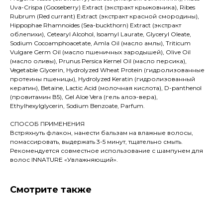
Uva-Crispa (Gooseberry) Еxtract (экстракт крыжовника), Ribes
Rubrum (Red currant) Eхtract (экстракт красной смородины),
Hippophae Rhamnoides (Sea-buckthorn) Eхtract (экстракт
облепихи), Cetearyl Alcohol, Isoamyl Laurate, Glyceryl Oleate,
Sodium Cocoamphoacetate, Amla Oil (масло амлы), Triticum
Vulgare Germ Oil (масло пшеничных зародышей), Olive Oil
(масло оливы), Prunus Persica Kernel Oil (масло персика),
Vegetable Glycerin, Hydrolyzed Wheat Protein (гидролизованные
протеины пшеницы), Hydrolyzed Keratin (гидролизованный
кератин), Betaine, Lactic Acid (молочная кислота), D-panthenol
(провитамин В5), Gel Aloe Vera (гель алоэ-вера),
Ethylhexylglycerin, Sodium Benzoate, Parfum.
СПОСОБ ПРИМЕНЕНИЯ
Встряхнуть флакон, нанести бальзам на влажные волосы,
помассировать, выдержать 3-5 минут, тщательно смыть.
Рекомендуется совместное использование с шампунем для
волос INNATURE «Увлажняющий».
Смотрите также