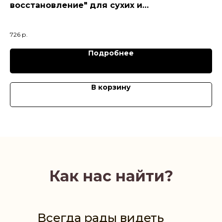
восстановление" для сухих и
Дл
поврежденных волос (250 мл)
52
726
р.
Подробнее
В корзину
Как нас найти?
Всегда рады видеть