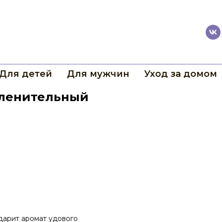
Для детей
Для мужчин
Уход за домом
«Пленительный
дарит аромат удового