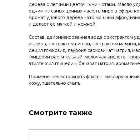
дерева с легкими цветочными нотами. Масло уд
одним из самых ценных масел в мире в сфере к
Аромат удового дерева - это мощный афродизиа
и делает ее мягкой и нежной.
Состав: деионизированная вода c экстрактом уд
инжира, экстрактом вишни, экстрактом малины,
децил глюкозид, лауроил саркозинат натрия, мас
глицерин растительный, молочная кислота, прови
этилгексил глицерин, бензоат натрия, ароматиче
Применение: встряхнуть флакон, массирующими
кожу, тщательно смыть.
Смотрите также