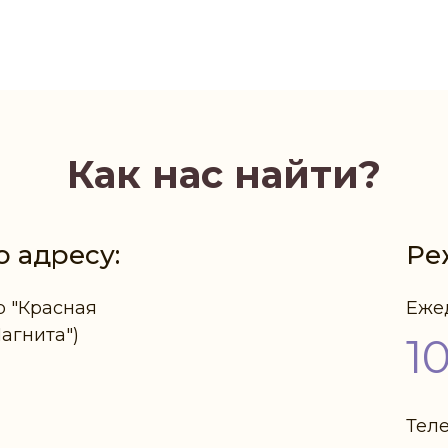
Как нас найти?
о адресу:
Ре
р "Красная
Еже
Магнита")
1
Тел