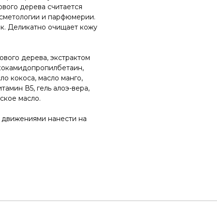
ового дерева считается
осметологии и парфюмерии.
к. Деликатно очищает кожу
ового дерева, экстрактом
 кокамидопропилбетаин,
ло кокоса, масло манго,
тамин В5, гель алоэ-вера,
ское масло.
 движениями нанести на