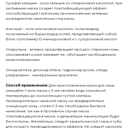
Сульфат кальция - соли кальция со стеариновой кислотой, при
застывании маска создает пластифицирующий эффект,
способствующий глубокому проникновению активных
ингредиентов, нанесенных под маску.
Альгинат - соли альгиновой кислоты, полисахарид,
получаемый из бурых водорослей, представляющий собой
блок-сополимер D-маннуроновой и L-гулуроновой кислот.
Спирулина - активно предотвращает процесс старения кожи,
омолаживает и разглаживает ее, обогащает необходимыми
микроэлементами.
Оксид железа, диоксид титана, гидроксид хрома, слюда,
ультрамарин - минеральные красители.
Способ применения:
Для приготовления маски для лица
смешайте 1 часть маски с 3-мя частями воды комнатной
температуры до консистенции густой сметаны.
Незамедлительно нанесите маску на предварительно
очищенную кожу, слоем 2-3 мм. Необходимо быстрое
нанесение, так как в противном случае маска
пластифицируется в миске, и дальнейшие манипуляции будут
бесполезны. Желательно следует закрыть массой глаза и губы
для лучшего лимфодренажного эффекта. Не следует наносить