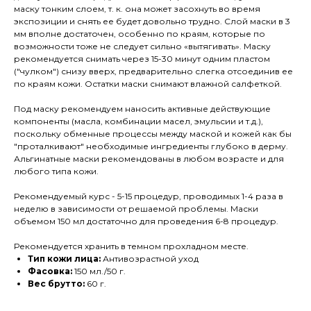
маску тонким слоем, т. к. она может засохнуть во время
экспозиции и снять ее будет довольно трудно. Слой маски в 3
мм вполне достаточен, особенно по краям, которые по
возможности тоже не следует сильно «вытягивать». Маску
рекомендуется снимать через 15-30 минут одним пластом
("чулком") снизу вверх, предварительно слегка отсоединив ее
по краям кожи. Остатки маски снимают влажной салфеткой.
Под маску рекомендуем наносить активные действующие
компоненты (масла, комбинации масел, эмульсии и т.д.),
поскольку обменные процессы между маской и кожей как бы
"проталкивают" необходимые ингредиенты глубоко в дерму.
Альгинатные маски рекомендованы в любом возрасте и для
любого типа кожи.
Рекомендуемый курс - 5-15 процедур, проводимых 1-4 раза в
неделю в зависимости от решаемой проблемы. Маски
объемом 150 мл достаточно для проведения 6-8 процедур.
Рекомендуется хранить в темном прохладном месте.
Тип кожи лица:
Антивозрастной уход
Фасовка:
150 мл./50 г.
Вес брутто:
60 г.