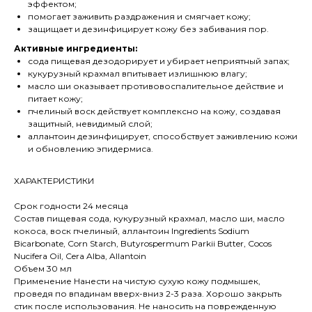
эффектом;
помогает заживить раздражения и смягчает кожу;
защищает и дезинфицирует кожу без забивания пор.
Активные ингредиенты:
сода пищевая дезодорирует и убирает неприятный запах;
кукурузный крахмал впитывает излишнюю влагу;
масло ши оказывает противовоспалительное действие и
питает кожу;
пчелиный воск действует комплексно на кожу, создавая
защитный, невидимый слой;
аллантоин дезинфицирует, способствует заживлению кожи
и обновлению эпидермиса.
ХАРАКТЕРИСТИКИ
Срок годности 24 месяца
Состав пищевая сода, кукурузный крахмал, масло ши, масло
кокоса, воск пчелиный, аллантоин Ingredients Sodium
Bicarbonate, Corn Starch, Butyrospermum Parkii Butter, Cocos
Nucifera Oil, Cera Alba, Allantoin
Объем 30 мл
Применение Нанести на чистую сухую кожу подмышек,
проведя по впадинам вверх-вниз 2-3 раза. Хорошо закрыть
стик после использования. Не наносить на поврежденную