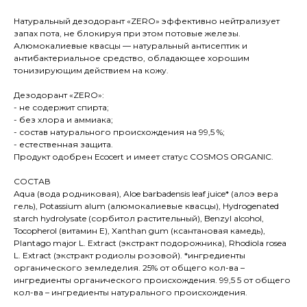
Натуральный дезодорант «ZERO» эффективно нейтрализует
запах пота, не блокируя при этом потовые железы.
Алюмокалиевые квасцы — натуральный антисептик и
антибактериальное средство, обладающее хорошим
тонизирующим действием на кожу.
Дезодорант «ZERO»:
- не содержит спирта;
- без хлора и аммиака;
- состав натурального происхождения на 99,5 %;
- естественная защита.
Продукт одобрен Ecocert и имеет статус COSMOS ORGANIC.
СОСТАВ
Aqua (вода родниковая), Aloe barbadensis leaf juice* (алоэ вера
гель), Potassium alum (алюмокалиевые квасцы), Hydrogenated
starch hydrolysate (сорбитол растительный), Benzyl alcohol,
Tocopherol (витамин Е), Xanthan gum (ксантановая камедь),
Plantago major L. Extract (экстракт подорожника), Rhodiola rosea
L. Extract (экстракт родиолы розовой). *ингредиенты
органического земледелия. 25% от общего кол-ва –
ингредиенты органического происхождения. 99,5 5 от общего
кол-ва – ингредиенты натурального происхождения.