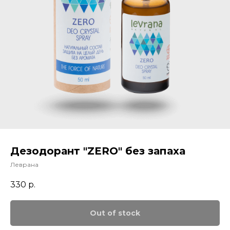
Дезодорант "ZERO" без запаха
Леврана
330
р.
Out of stock